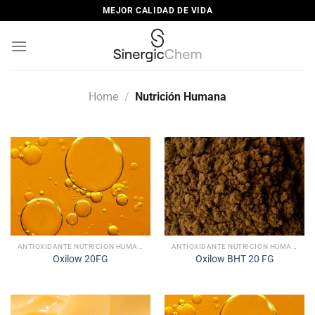
Saltar
MEJOR CALIDAD DE VIDA
al
contenido
Home
/
Nutrición Humana
ANTIOXIDANTE NUTRICIÓN HUMANA
ANTIOXIDANTE NUTRICIÓN HUMANA
Oxilow 20FG
Oxilow BHT 20 FG