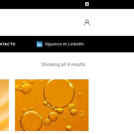
Síguenos en LinkedIn
NTACTO
Showing all 4 results