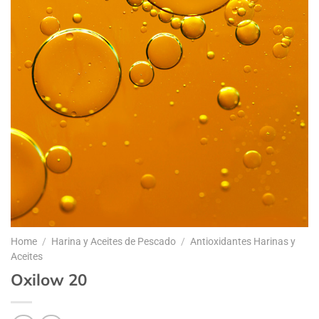
Home
/
Harina y Aceites de Pescado
/
Antioxidantes Harinas y
Aceites
Oxilow 20