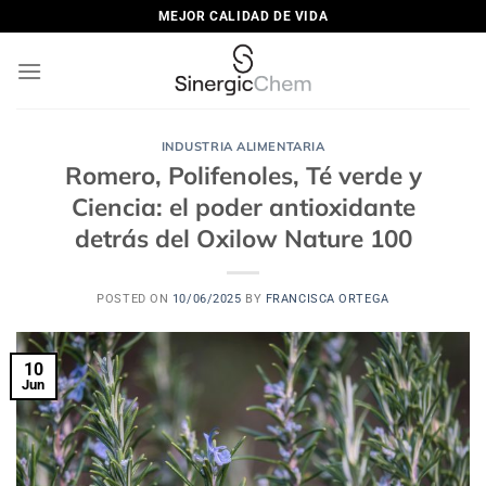
Saltar
MEJOR CALIDAD DE VIDA
al
contenido
INDUSTRIA ALIMENTARIA
Romero, Polifenoles, Té verde y
Ciencia: el poder antioxidante
detrás del Oxilow Nature 100
POSTED ON
10/06/2025
BY
FRANCISCA ORTEGA
10
Jun