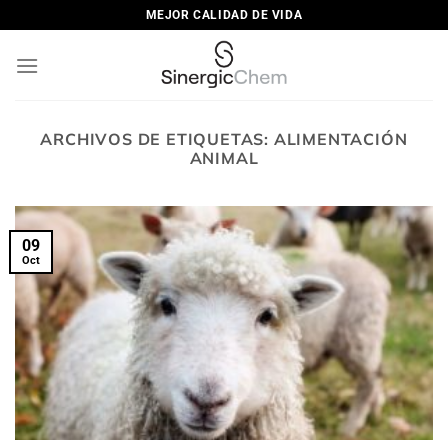
Saltar
MEJOR CALIDAD DE VIDA
al
contenido
ARCHIVOS DE ETIQUETAS:
ALIMENTACIÓN
ANIMAL
09
Oct