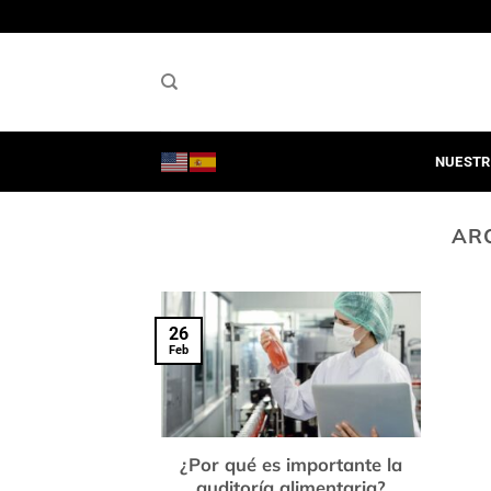
Saltar
al
contenido
NUESTR
AR
26
Feb
¿Por qué es importante la
auditoría alimentaria?