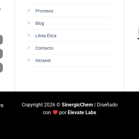
0
Procesos
Blog
Línea Ética
Contacto
Intranet
Copyright 2026 ©
SinergicChem
| Diseñado
TO
con
por
Elevate Labs