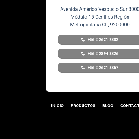
Avenida Américo Vespucio Sur 300
Módulo 15 Cerrillos Región
Metropolitana CL, 9200000
+56 2 2621 2332
+56 2 2894 3326
+56 2 2621 8867
INICIO
PRODUCTOS
BLOG
CONTAC