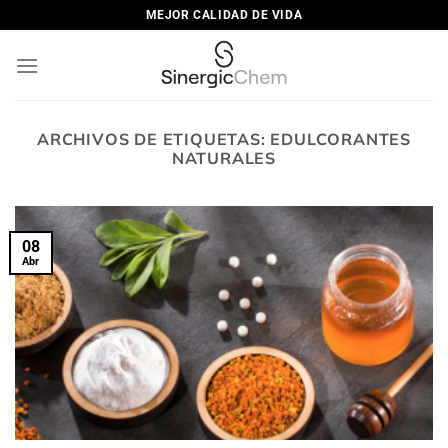
Saltar
MEJOR CALIDAD DE VIDA
al
contenido
ARCHIVOS DE ETIQUETAS:
EDULCORANTES
NATURALES
08
Abr