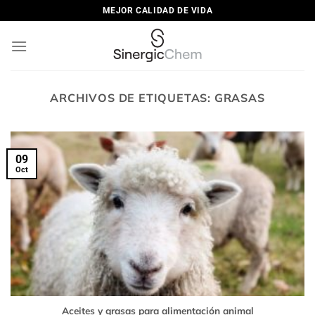
Saltar
MEJOR CALIDAD DE VIDA
al
contenido
ARCHIVOS DE ETIQUETAS:
GRASAS
09
Oct
Aceites y grasas para alimentación animal