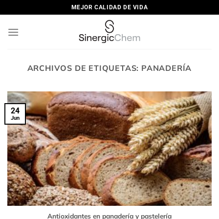
Saltar
MEJOR CALIDAD DE VIDA
al
contenido
ARCHIVOS DE ETIQUETAS:
PANADERÍA
24
Jun
Antioxidantes en panadería y pastelería