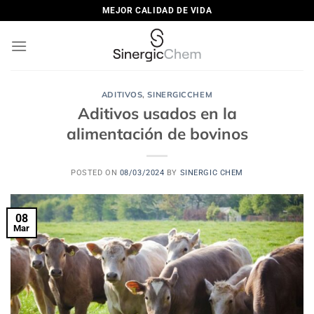
Saltar
MEJOR CALIDAD DE VIDA
al
contenido
ADITIVOS
,
SINERGICCHEM
Aditivos usados en la
alimentación de bovinos
POSTED ON
08/03/2024
BY
SINERGIC CHEM
08
Mar