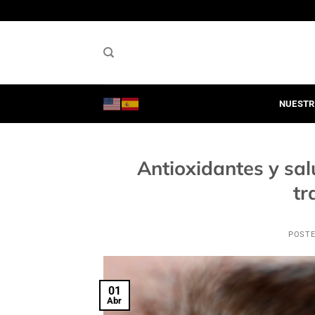
Saltar
al
contenido
NUESTR
Antioxidantes y sal
tr
POST
01
Abr