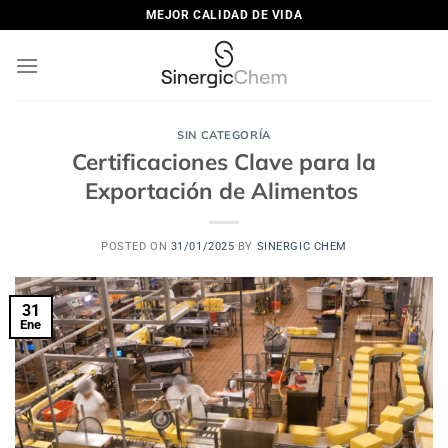
Saltar
MEJOR CALIDAD DE VIDA
al
contenido
SIN CATEGORÍA
Certificaciones Clave para la
Exportación de Alimentos
POSTED ON
31/01/2025
BY
SINERGIC CHEM
31
Ene