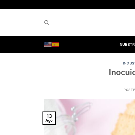
Saltar
al
contenido
NUESTR
INDUS
Inocui
POST
13
Ago