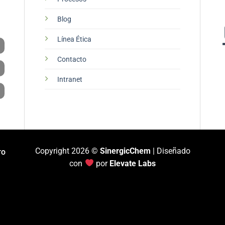
Blog
Línea Ética
Contacto
Intranet
Copyright 2026 ©
SinergicChem
| Diseñado
TO
con
por
Elevate Labs