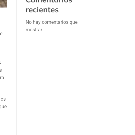
recientes
No hay comentarios que
mostrar.
el
s
s
ra
mos
 que