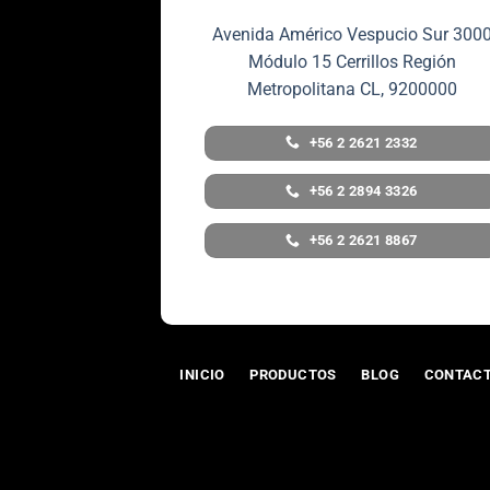
Avenida Américo Vespucio Sur 300
Módulo 15 Cerrillos Región
Metropolitana CL, 9200000
+56 2 2621 2332
+56 2 2894 3326
+56 2 2621 8867
INICIO
PRODUCTOS
BLOG
CONTAC