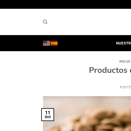
Saltar
al
contenido
NUESTR
INDUS
Productos 
POST
11
Oct