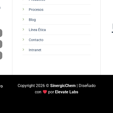
0
Procesos
Blog
Línea Ética
Contacto
Intranet
Copyright 2026 ©
SinergicChem
| Diseñado
TO
con
por
Elevate Labs