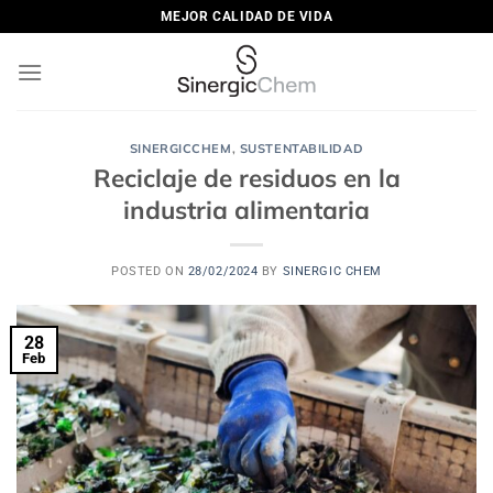
Saltar
MEJOR CALIDAD DE VIDA
al
contenido
SINERGICCHEM
,
SUSTENTABILIDAD
Reciclaje de residuos en la
industria alimentaria
POSTED ON
28/02/2024
BY
SINERGIC CHEM
28
Feb