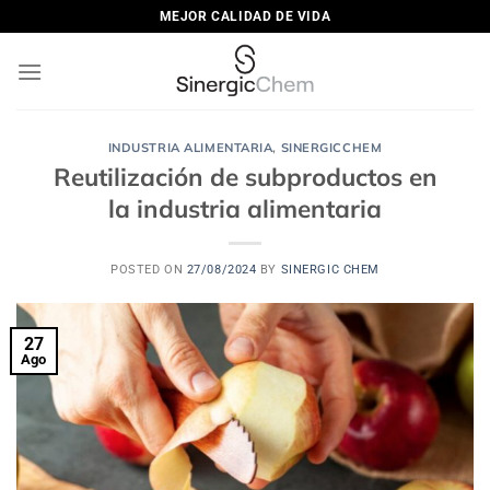
Saltar
MEJOR CALIDAD DE VIDA
al
contenido
INDUSTRIA ALIMENTARIA
,
SINERGICCHEM
Reutilización de subproductos en
la industria alimentaria
POSTED ON
27/08/2024
BY
SINERGIC CHEM
27
Ago