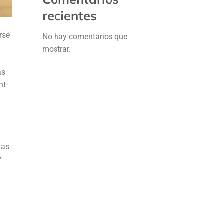
recientes
rse
No hay comentarios que
mostrar.
as
nt-
las
y