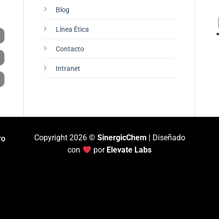
Blog
Línea Ética
Contacto
Intranet
Copyright 2026 ©
SinergicChem
| Diseñado
TO
con
por
Elevate Labs